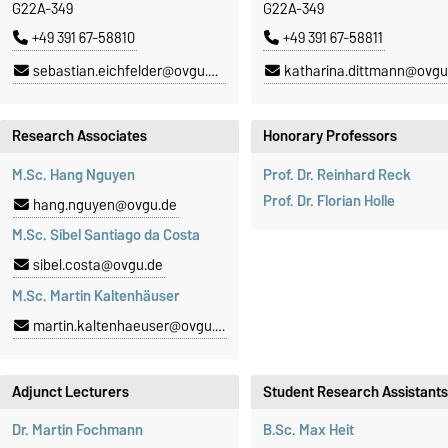
G22A-349
G22A-349
+49 391 67-58810
+49 391 67-58811
sebastian.eichfelder@ovgu.de
katharina.dittmann@ovgu
Research Associates
Honorary Professors
M.Sc. Hang Nguyen
Prof. Dr. Reinhard Reck
Prof. Dr. Florian Holle
hang.nguyen@ovgu.de
M.Sc. Sibel Santiago da Costa
sibel.costa@ovgu.de
M.Sc. Martin Kaltenhäuser
martin.kaltenhaeuser@ovgu.de
Adjunct Lecturers
Student Research Assistants
Dr. Martin Fochmann
B.Sc. Max Heit