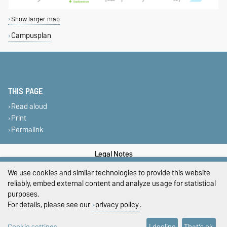
Show larger map
Campusplan
THIS PAGE
Read aloud
Print
Permalink
Legal Notes
We use cookies and similar technologies to provide this website
Privacy Policy
reliably, embed external content and analyze usage for statistical
purposes.
Accessibility
For details, please see our
privacy policy
.
Cookie settings
Cookie settings
I decline
That's ok